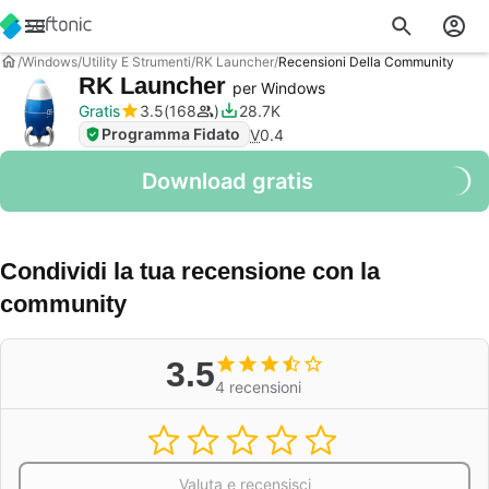
Windows
Utility E Strumenti
RK Launcher
Recensioni Della Community
RK Launcher
per Windows
Gratis
3.5
168
28.7K
Programma Fidato
V
0.4
Download gratis
Condividi la tua recensione con la
community
3.5
4 recensioni
Valuta e recensisci